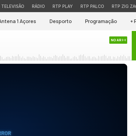
TELEVISÃO
RÁDIO
RTP PLAY
RTP PALCO
RTP ZIG ZA
Antena 1 Açores
Desporto
Programação
+ 
NO AR
RROR