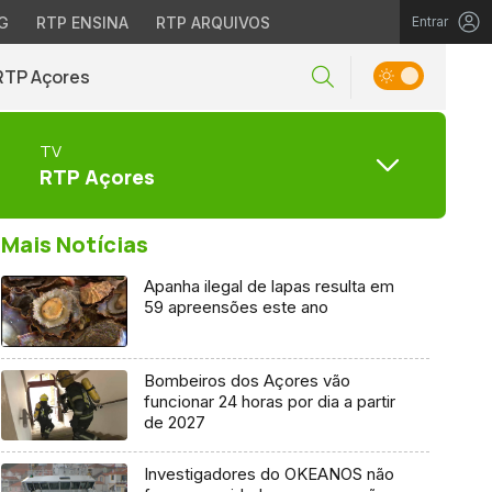
G
RTP ENSINA
RTP ARQUIVOS
Entrar
RTP Açores
TV
RTP Açores
Mais Notícias
Apanha ilegal de lapas resulta em
59 apreensões este ano
Bombeiros dos Açores vão
funcionar 24 horas por dia a partir
de 2027
Investigadores do OKEANOS não