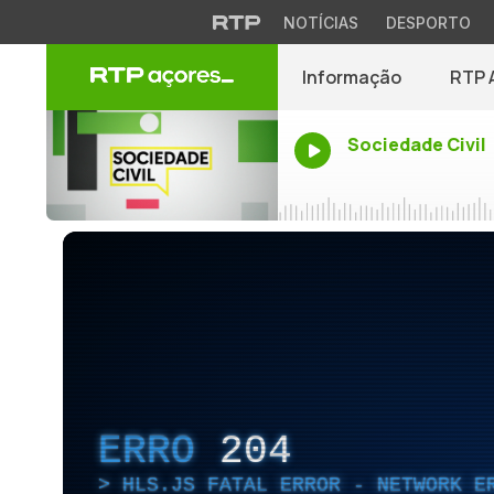
NOTÍCIAS
DESPORTO
Informação
RTP 
Sociedade Civil
ERRO
204
HLS.JS FATAL ERROR - NETWORK E