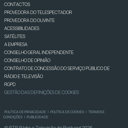
CONTACTOS
PROVEDORA DO TELESPECTADOR
PROVEDORA DO OUVINTE
ACESSIBILIDADES
SATÉLITES
A EMPRESA
CONSELHO GERAL INDEPENDENTE
CONSELHO DE OPINIÃO
CONTRATO DE CONCESSÃO DO SERVIÇO PÚBLICO DE
RÁDIO E TELEVISÃO
RGPD
GESTÃO DAS DEFINIÇÕES DE COOKIES
POLÍTICA DE PRIVACIDADE
|
POLÍTICA DE COOKIES
|
TERMOS E
CONDIÇÕES
|
PUBLICIDADE
© RTP, Rádio e Televisão de Portugal 2026