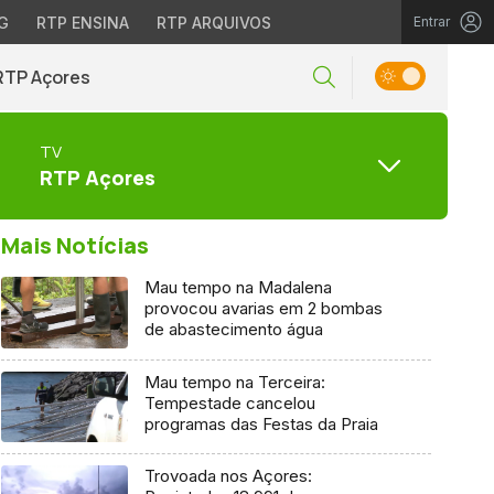
G
RTP ENSINA
RTP ARQUIVOS
Entrar
RTP Açores
TV
RTP Açores
Mais Notícias
Mau tempo na Madalena
provocou avarias em 2 bombas
de abastecimento água
Mau tempo na Terceira:
Tempestade cancelou
programas das Festas da Praia
Trovoada nos Açores: