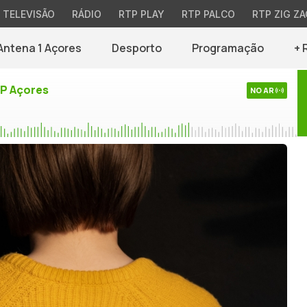
TELEVISÃO
RÁDIO
RTP PLAY
RTP PALCO
RTP ZIG ZA
Antena 1 Açores
Desporto
Programação
+ 
TP Açores
NO AR