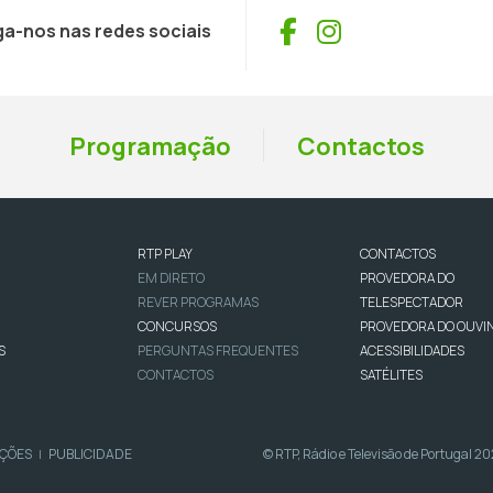
Facebook
Instagram
ga-nos nas redes sociais
Programação
Contactos
RTP PLAY
CONTACTOS
EM DIRETO
PROVEDORA DO
REVER PROGRAMAS
TELESPECTADOR
CONCURSOS
PROVEDORA DO OUVI
S
PERGUNTAS FREQUENTES
ACESSIBILIDADES
CONTACTOS
SATÉLITES
IÇÕES
PUBLICIDADE
© RTP, Rádio e Televisão de Portugal 2
|