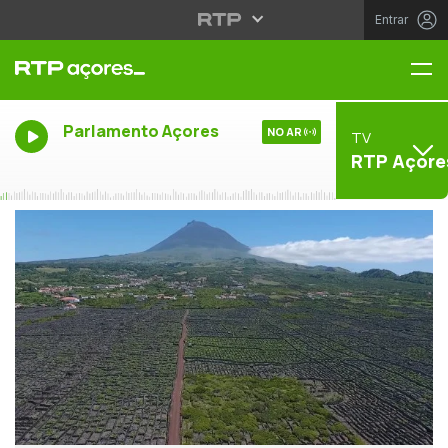
Entrar
Me
Parlamento Açores
NO AR
TV
RTP Açore