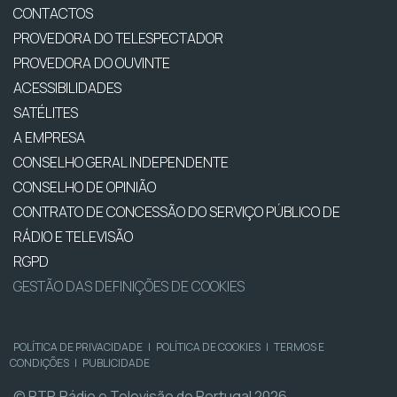
CONTACTOS
PROVEDORA DO TELESPECTADOR
PROVEDORA DO OUVINTE
ACESSIBILIDADES
SATÉLITES
A EMPRESA
CONSELHO GERAL INDEPENDENTE
CONSELHO DE OPINIÃO
CONTRATO DE CONCESSÃO DO SERVIÇO PÚBLICO DE
RÁDIO E TELEVISÃO
RGPD
GESTÃO DAS DEFINIÇÕES DE COOKIES
POLÍTICA DE PRIVACIDADE
|
POLÍTICA DE COOKIES
|
TERMOS E
CONDIÇÕES
|
PUBLICIDADE
© RTP, Rádio e Televisão de Portugal 2026