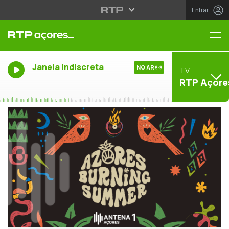
Entrar
Me
Janela Indiscreta
NO AR
TV
RTP Açore