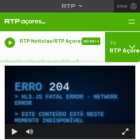
Entrar
Me
RTP Noticias/RTP Açores
NO AR
TV
RTP Açore
ERRO
204
HLS.JS FATAL ERROR - NETWORK
ERROR
ESTE CONTEÚDO ESTÁ NESTE
MOMENTO INDISPONÍVEL