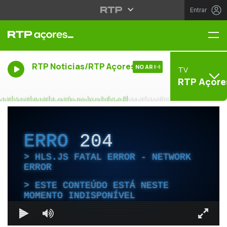
Entrar
Me
RTP Noticias/RTP Açores
NO AR
TV
RTP Açore
ERRO
204
HLS.JS FATAL ERROR - NETWORK
ERROR
ESTE CONTEÚDO ESTÁ NESTE
MOMENTO INDISPONÍVEL