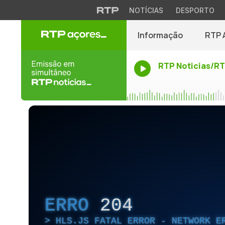
NOTÍCIAS
DESPORTO
Informação
RTP 
RTP Noticias/R
ERRO
204
HLS.JS FATAL ERROR - NETWORK E