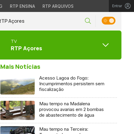
G
RTP ENSINA
RTP ARQUIVOS
Entrar
RTP Açores
TV
RTP Açores
Mais Notícias
Acesso Lagoa do Fogo:
Incumprimentos persistem sem
fiscalização
Mau tempo na Madalena
provocou avarias em 2 bombas
de abastecimento de água
Mau tempo na Terceira: