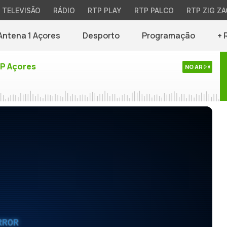
TELEVISÃO
RÁDIO
RTP PLAY
RTP PALCO
RTP ZIG ZA
Antena 1 Açores
Desporto
Programação
+ 
TP Açores
NO AR
RROR