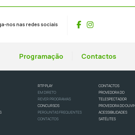
Facebook
Instagram
ga-nos nas redes sociais
Programação
Contactos
RTP PLAY
CONTACTOS
EM DIRETO
PROVEDORA DO
REVER PROGRAMAS
TELESPECTADOR
CONCURSOS
PROVEDORA DO OUVI
S
PERGUNTAS FREQUENTES
ACESSIBILIDADES
CONTACTOS
SATÉLITES