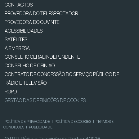
CONTACTOS
PROVEDORA DO TELESPECTADOR
PROVEDORA DO OUVINTE
ACESSIBILIDADES
SATÉLITES
A EMPRESA
CONSELHO GERAL INDEPENDENTE
CONSELHO DE OPINIÃO
CONTRATO DE CONCESSÃO DO SERVIÇO PÚBLICO DE
RÁDIO E TELEVISÃO
RGPD
GESTÃO DAS DEFINIÇÕES DE COOKIES
POLÍTICA DE PRIVACIDADE
|
POLÍTICA DE COOKIES
|
TERMOS E
CONDIÇÕES
|
PUBLICIDADE
© RTP, Rádio e Televisão de Portugal 2026