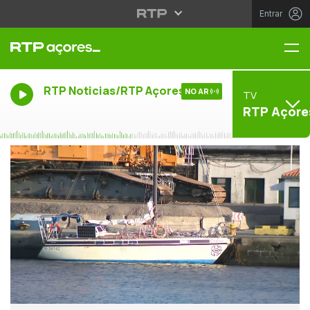
Entrar
Me
RTP Noticias/RTP Açores
NO AR
TV
RTP Açore