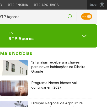
G
RTP ENSINA
RTP ARQUIVOS
Entrar
RTP Açores
TV
RTP Açores
Mais Notícias
12 famílias receberam chaves
para novas habitações na Ribeira
Grande
Programa Novos Idosos vai
continuar em 2027
Direção Regional da Agricultura