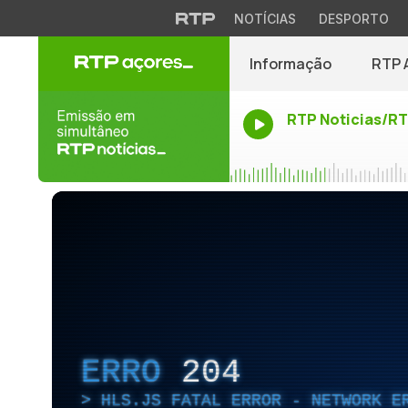
NOTÍCIAS
DESPORTO
Informação
RTP 
RTP Noticias/R
ERRO
204
HLS.JS FATAL ERROR - NETWORK E