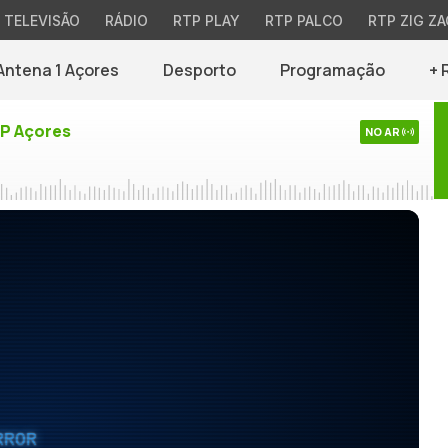
TELEVISÃO
RÁDIO
RTP PLAY
RTP PALCO
RTP ZIG ZA
Antena 1 Açores
Desporto
Programação
+ 
TP Açores
NO AR
RROR