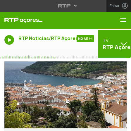
Entrar
Me
RTP Noticias/RTP Açores
NO AR
TV
RTP Açore