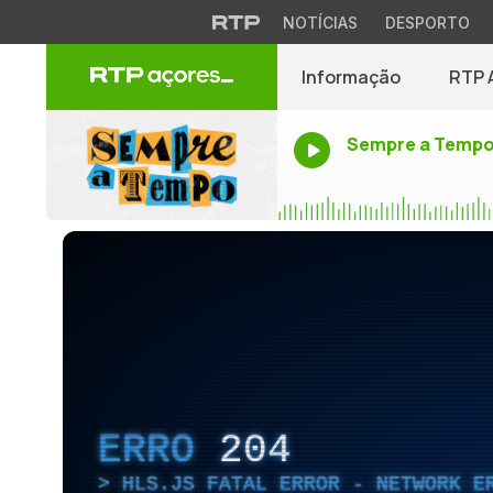
NOTÍCIAS
DESPORTO
Informação
RTP 
Sempre a Temp
ERRO
204
HLS.JS FATAL ERROR - NETWORK E