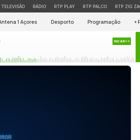
TELEVISÃO
RÁDIO
RTP PLAY
RTP PALCO
RTP ZIG ZA
Antena 1 Açores
Desporto
Programação
+ 
o
NO AR
RROR