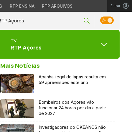
G
RTP ENSINA
RTP ARQUIVOS
Entrar
RTP Açores
TV
RTP Açores
Mais Notícias
Apanha ilegal de lapas resulta em
59 apreensões este ano
Bombeiros dos Açores vão
funcionar 24 horas por dia a partir
de 2027
Investigadores do OKEANOS não