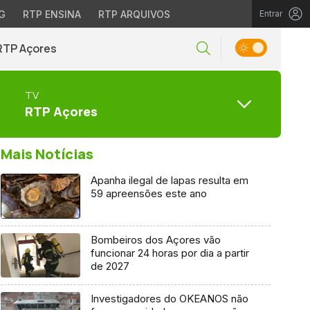
G
RTP ENSINA
RTP ARQUIVOS
Entrar
RTP Açores
TV
RTP Açores
Mais Notícias
Apanha ilegal de lapas resulta em
59 apreensões este ano
Bombeiros dos Açores vão
funcionar 24 horas por dia a partir
de 2027
Investigadores do OKEANOS não