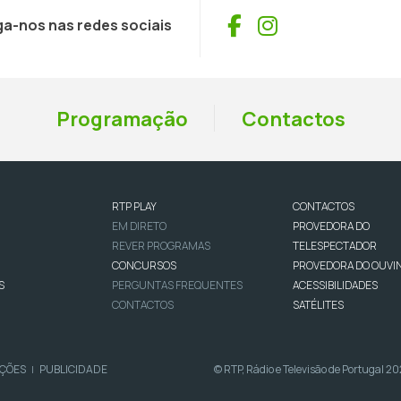
Facebook
Instagram
ga-nos nas redes sociais
Programação
Contactos
RTP PLAY
CONTACTOS
EM DIRETO
PROVEDORA DO
REVER PROGRAMAS
TELESPECTADOR
CONCURSOS
PROVEDORA DO OUVI
S
PERGUNTAS FREQUENTES
ACESSIBILIDADES
CONTACTOS
SATÉLITES
IÇÕES
PUBLICIDADE
© RTP, Rádio e Televisão de Portugal 2
|