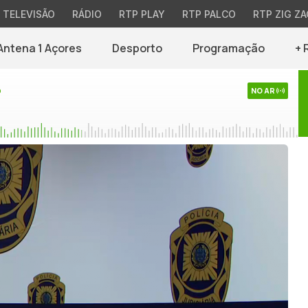
TELEVISÃO
RÁDIO
RTP PLAY
RTP PALCO
RTP ZIG ZA
Antena 1 Açores
Desporto
Programação
+ 
o
NO AR