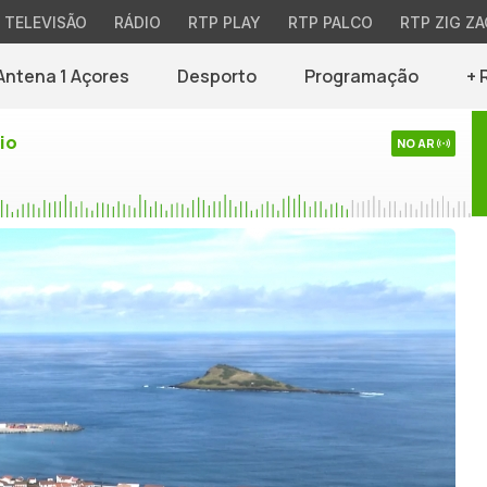
TELEVISÃO
RÁDIO
RTP PLAY
RTP PALCO
RTP ZIG ZA
Antena 1 Açores
Desporto
Programação
+ 
io
NO AR