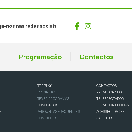
Facebook
Instagram
ga-nos nas redes sociais
Programação
Contactos
RTP PLAY
CONTACTOS
EM DIRETO
PROVEDORA DO
REVER PROGRAMAS
TELESPECTADOR
CONCURSOS
PROVEDORA DO OUVI
S
PERGUNTAS FREQUENTES
ACESSIBILIDADES
CONTACTOS
SATÉLITES