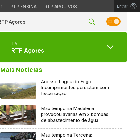
G
RTP ENSINA
RTP ARQUIVOS
Entrar
RTP Açores
TV
RTP Açores
Mais Notícias
Acesso Lagoa do Fogo:
Incumprimentos persistem sem
fiscalização
Mau tempo na Madalena
provocou avarias em 2 bombas
de abastecimento de água
Mau tempo na Terceira: