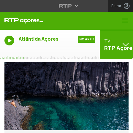
Entrar
Me
Atlântida Açores
NO AR
TV
RTP Açore