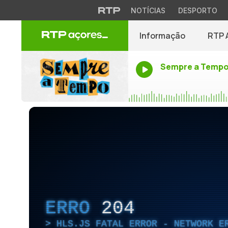
NOTÍCIAS
DESPORTO
Informação
RTP 
Sempre a Temp
ERRO
204
HLS.JS FATAL ERROR - NETWORK E