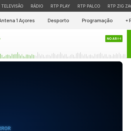
TELEVISÃO
RÁDIO
RTP PLAY
RTP PALCO
RTP ZIG ZA
Antena 1 Açores
Desporto
Programação
+ 
o
NO AR
RROR