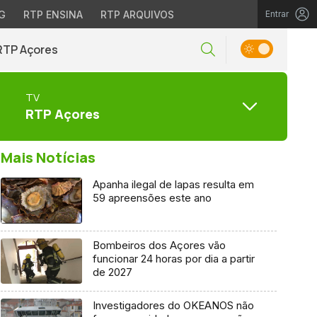
G
RTP ENSINA
RTP ARQUIVOS
Entrar
RTP Açores
TV
RTP Açores
Mais Notícias
Apanha ilegal de lapas resulta em
59 apreensões este ano
Bombeiros dos Açores vão
funcionar 24 horas por dia a partir
de 2027
Investigadores do OKEANOS não