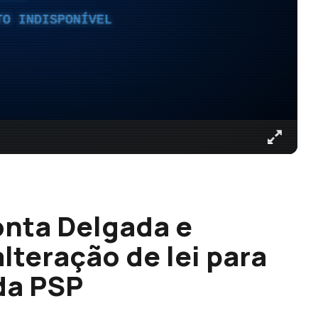
TO INDISPONÍVEL
onta Delgada e
lteração de lei para
da PSP