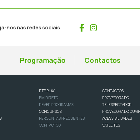
Facebook
Instagram
ga-nos nas redes sociais
Programação
Contactos
RTP PLAY
CONTACTOS
EM DIRETO
PROVEDORA DO
REVER PROGRAMAS
TELESPECTADOR
CONCURSOS
PROVEDORA DO OUVI
S
PERGUNTAS FREQUENTES
ACESSIBILIDADES
CONTACTOS
SATÉLITES