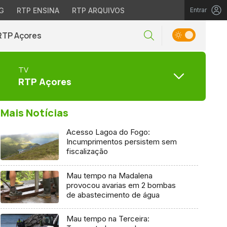
G
RTP ENSINA
RTP ARQUIVOS
Entrar
RTP Açores
TV
RTP Açores
Mais Notícias
Acesso Lagoa do Fogo:
Incumprimentos persistem sem
fiscalização
Mau tempo na Madalena
provocou avarias em 2 bombas
de abastecimento de água
Mau tempo na Terceira: