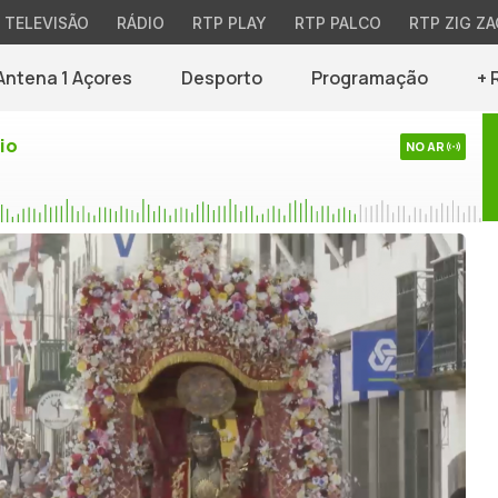
TELEVISÃO
RÁDIO
RTP PLAY
RTP PALCO
RTP ZIG ZA
Antena 1 Açores
Desporto
Programação
+ 
io
NO AR