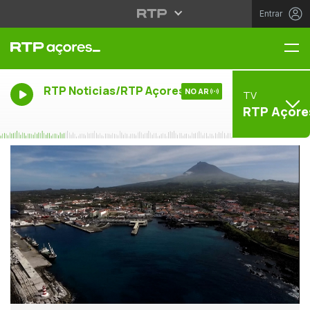
Entrar
Me
RTP Noticias/RTP Açores
NO AR
TV
RTP Açore