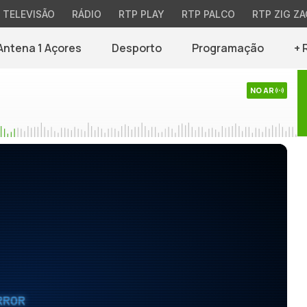
TELEVISÃO
RÁDIO
RTP PLAY
RTP PALCO
RTP ZIG ZA
Antena 1 Açores
Desporto
Programação
+ 
NO AR
RROR