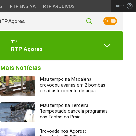
G
RTP ENSINA
RTP ARQUIVOS
Entrar
RTP Açores
TV
RTP Açores
Mais Notícias
Mau tempo na Madalena
provocou avarias em 2 bombas
de abastecimento de água
Mau tempo na Terceira:
Tempestade cancela programas
das Festas da Praia
Trovoada nos Açores: