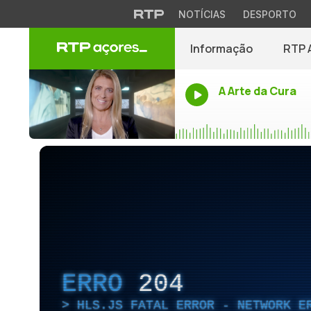
NOTÍCIAS
DESPORTO
Informação
RTP 
A Arte da Cura
ERRO
204
HLS.JS FATAL ERROR - NETWORK E