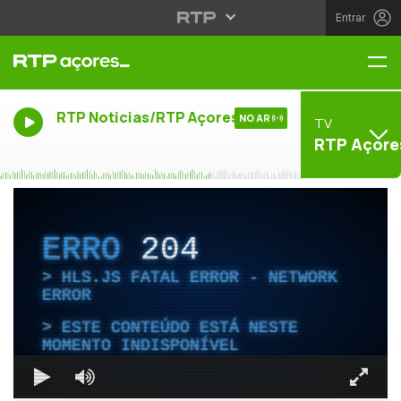
Entrar
Me
RTP Noticias/RTP Açores
NO AR
TV
RTP Açore
ERRO
204
HLS.JS FATAL ERROR - NETWORK
ERROR
ESTE CONTEÚDO ESTÁ NESTE
MOMENTO INDISPONÍVEL