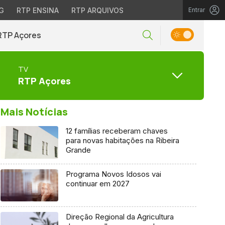
G
RTP ENSINA
RTP ARQUIVOS
Entrar
RTP Açores
TV
RTP Açores
Mais Notícias
12 famílias receberam chaves
para novas habitações na Ribeira
Grande
Programa Novos Idosos vai
continuar em 2027
Direção Regional da Agricultura