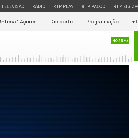
TELEVISÃO
RÁDIO
RTP PLAY
RTP PALCO
RTP ZIG ZA
Antena 1 Açores
Desporto
Programação
+ 
NO AR