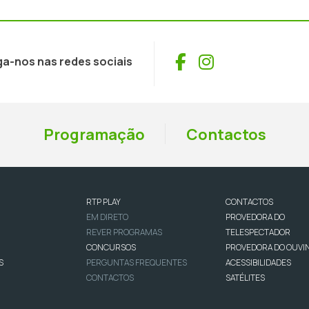
Facebook
Instagram
ga-nos nas redes sociais
Programação
Contactos
RTP PLAY
CONTACTOS
EM DIRETO
PROVEDORA DO
REVER PROGRAMAS
TELESPECTADOR
CONCURSOS
PROVEDORA DO OUVI
S
PERGUNTAS FREQUENTES
ACESSIBILIDADES
CONTACTOS
SATÉLITES