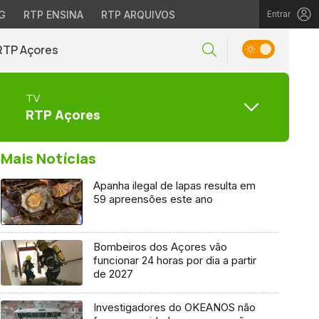
G
RTP ENSINA
RTP ARQUIVOS
Entrar
RTP Açores
TV
RTP Açores
Mais Notícias
Apanha ilegal de lapas resulta em
59 apreensões este ano
Bombeiros dos Açores vão
funcionar 24 horas por dia a partir
de 2027
Investigadores do OKEANOS não