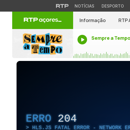
NOTÍCIAS
DESPORTO
Informação
RTP 
Sempre a Temp
ERRO
204
HLS.JS FATAL ERROR - NETWORK E