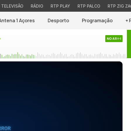
TELEVISÃO
RÁDIO
RTP PLAY
RTP PALCO
RTP ZIG ZA
Antena 1 Açores
Desporto
Programação
+ 
o
NO AR
RROR