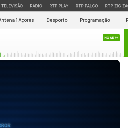
TELEVISÃO
RÁDIO
RTP PLAY
RTP PALCO
RTP ZIG ZA
Antena 1 Açores
Desporto
Programação
+ 
NO AR
RROR