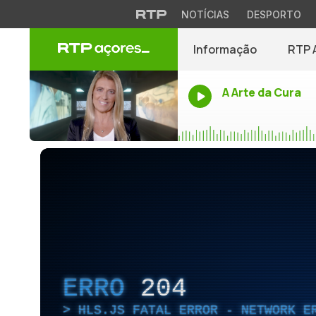
NOTÍCIAS
DESPORTO
Informação
RTP 
A Arte da Cura
ERRO
204
HLS.JS FATAL ERROR - NETWORK E