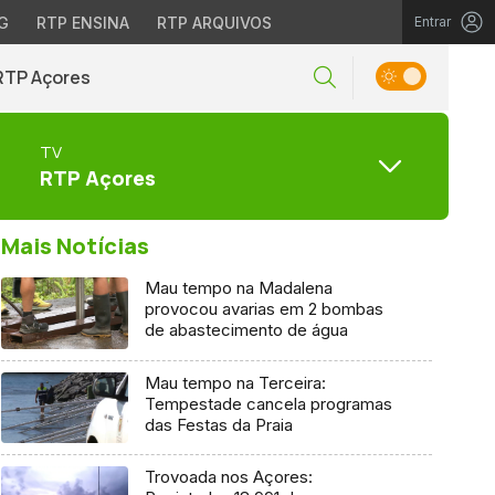
G
RTP ENSINA
RTP ARQUIVOS
Entrar
RTP Açores
TV
RTP Açores
Mais Notícias
Mau tempo na Madalena
provocou avarias em 2 bombas
de abastecimento de água
Mau tempo na Terceira:
Tempestade cancela programas
das Festas da Praia
Trovoada nos Açores: