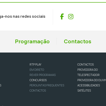
Facebook
Instagram
ga-nos nas redes sociais
Programação
Contactos
RTP PLAY
CONTACTOS
EM DIRETO
PROVEDORA DO
REVER PROGRAMAS
TELESPECTADOR
CONCURSOS
PROVEDORA DO OUVI
S
PERGUNTAS FREQUENTES
ACESSIBILIDADES
CONTACTOS
SATÉLITES