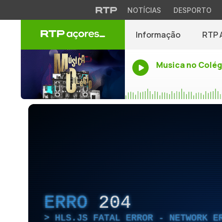
NOTÍCIAS
DESPORTO
Informação
RTP 
Musica no Colég
ERRO
204
HLS.JS FATAL ERROR - NETWORK E