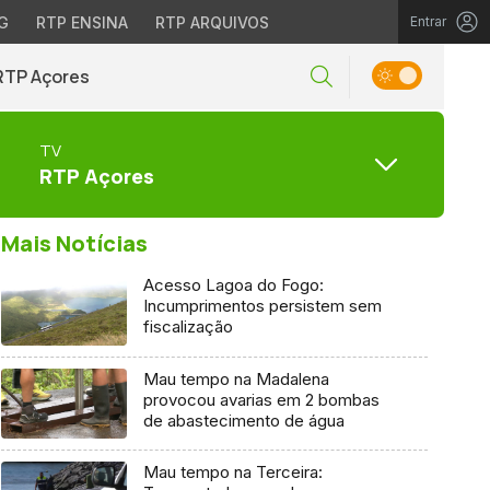
G
RTP ENSINA
RTP ARQUIVOS
Entrar
RTP Açores
TV
RTP Açores
Mais Notícias
Acesso Lagoa do Fogo:
Incumprimentos persistem sem
fiscalização
Mau tempo na Madalena
provocou avarias em 2 bombas
de abastecimento de água
Mau tempo na Terceira: