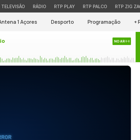
TELEVISÃO
RÁDIO
RTP PLAY
RTP PALCO
RTP ZIG ZA
Antena 1 Açores
Desporto
Programação
+ 
io
NO AR
RROR