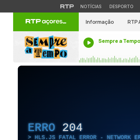
NOTÍCIAS
DESPORTO
Informação
RTP 
Sempre a Temp
ERRO
204
HLS.JS FATAL ERROR - NETWORK E