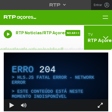
Entrar
Me
RTP Noticias/RTP Açores
NO AR
TV
RTP Açore
ERRO
204
HLS.JS FATAL ERROR - NETWORK
ERROR
ESTE CONTEÚDO ESTÁ NESTE
MOMENTO INDISPONÍVEL