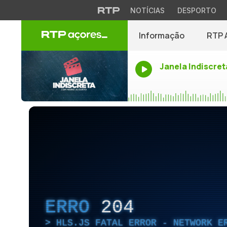
NOTÍCIAS
DESPORTO
Informação
RTP 
Janela Indiscret
ERRO
204
HLS.JS FATAL ERROR - NETWORK E