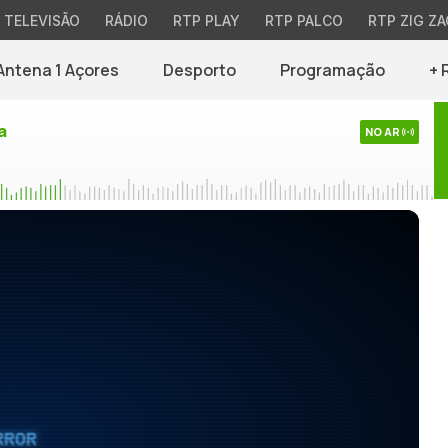
TELEVISÃO
RÁDIO
RTP PLAY
RTP PALCO
RTP ZIG ZA
Antena 1 Açores
Desporto
Programação
+ 
a
NO AR
RROR