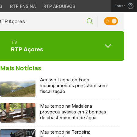
G
RTP ENSINA
RTP ARQUIVOS
Entrar
RTP Açores
TV
RTP Açores
Mais Notícias
Acesso Lagoa do Fogo:
Incumprimentos persistem sem
fiscalização
Mau tempo na Madalena
provocou avarias em 2 bombas
de abastecimento de água
Mau tempo na Terceira: