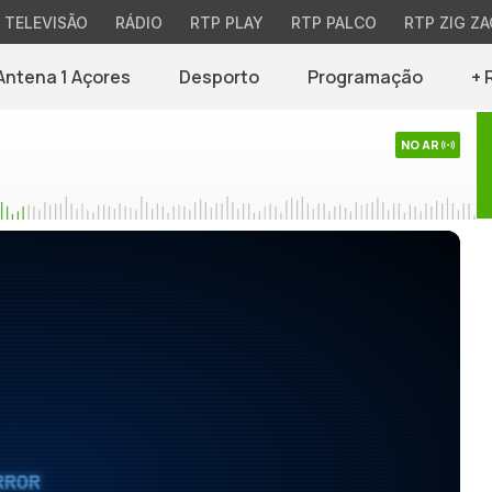
TELEVISÃO
RÁDIO
RTP PLAY
RTP PALCO
RTP ZIG ZA
Antena 1 Açores
Desporto
Programação
+ 
NO AR
RROR