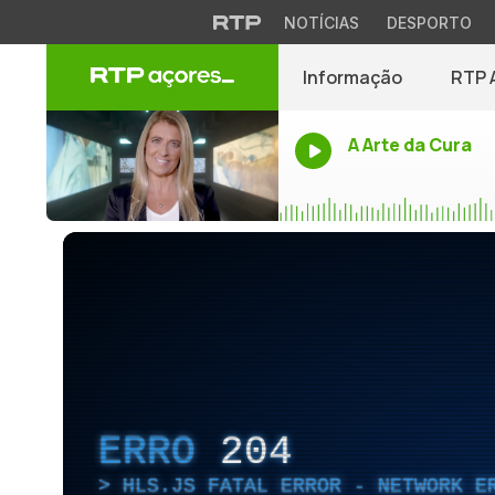
NOTÍCIAS
DESPORTO
Informação
RTP 
A Arte da Cura
ERRO
204
HLS.JS FATAL ERROR - NETWORK E