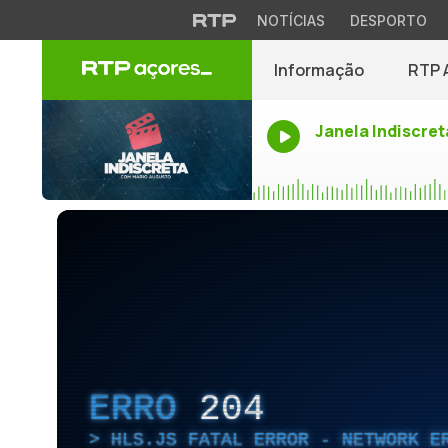
NOTÍCIAS
DESPORTO
Informação
RTP 
Janela Indiscret
ERRO
204
HLS.JS FATAL ERROR - NETWORK E