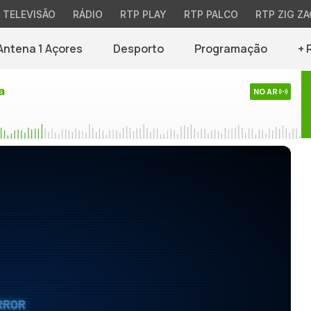
TELEVISÃO
RÁDIO
RTP PLAY
RTP PALCO
RTP ZIG ZA
Antena 1 Açores
Desporto
Programação
+ 
a
NO AR
RROR