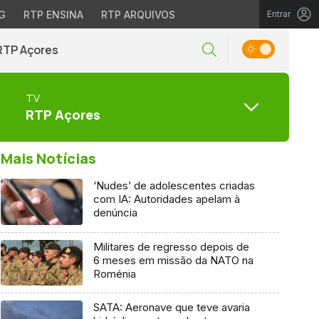
G
RTP ENSINA
RTP ARQUIVOS
Entrar
RTP Açores
TV
RTP Açores
Mais Notícias
‘Nudes’ de adolescentes criadas
com IA: Autoridades apelam à
denúncia
Militares de regresso depois de
6 meses em missão da NATO na
Roménia
SATA: Aeronave que teve avaria