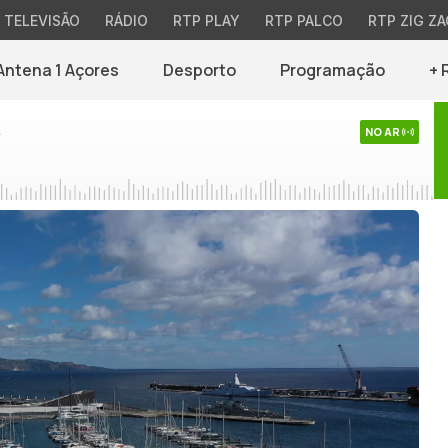
TELEVISÃO
RÁDIO
RTP PLAY
RTP PALCO
RTP ZIG ZA
Antena 1 Açores
Desporto
Programação
+ 
s
NO AR