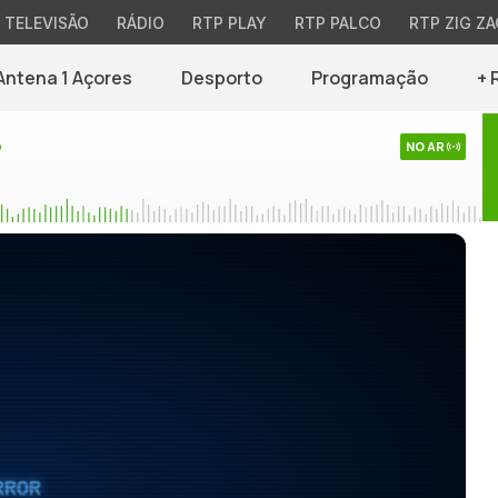
TELEVISÃO
RÁDIO
RTP PLAY
RTP PALCO
RTP ZIG ZA
Antena 1 Açores
Desporto
Programação
+ 
o
NO AR
RROR