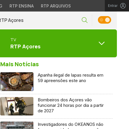
G
RTP ENSINA
RTP ARQUIVOS
Entrar
RTP Açores
TV
RTP Açores
Mais Notícias
Apanha ilegal de lapas resulta em
59 apreensões este ano
Bombeiros dos Açores vão
funcionar 24 horas por dia a partir
de 2027
Investigadores do OKEANOS não