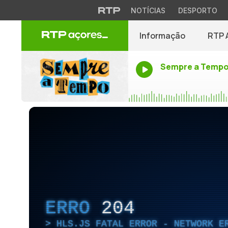
NOTÍCIAS
DESPORTO
Informação
RTP 
Sempre a Temp
ERRO
204
HLS.JS FATAL ERROR - NETWORK E