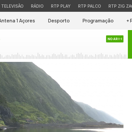
TELEVISÃO
RÁDIO
RTP PLAY
RTP PALCO
RTP ZIG ZA
Antena 1 Açores
Desporto
Programação
+ 
s
NO AR