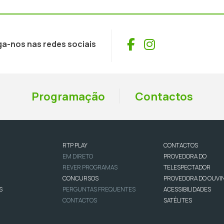
Facebook
Instagram
ga-nos nas redes sociais
Programação
Contactos
RTP PLAY
CONTACTOS
EM DIRETO
PROVEDORA DO
REVER PROGRAMAS
TELESPECTADOR
CONCURSOS
PROVEDORA DO OUVI
S
PERGUNTAS FREQUENTES
ACESSIBILIDADES
CONTACTOS
SATÉLITES