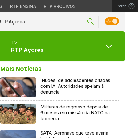
G
RTP ENSINA
RTP ARQUIVOS
Entrar
RTP Açores
TV
RTP Açores
Mais Notícias
‘Nudes’ de adolescentes criadas
com IA: Autoridades apelam à
denúncia
Militares de regresso depois de
6 meses em missão da NATO na
Roménia
SATA: Aeronave que teve avaria