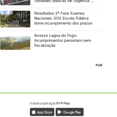
Unidades Básicas de Urgência e
médico regulador
Resultados 2ª Fase Exames
Nacionais: SOS Escola Pública
teme incumprimento dos prazos
Acesso Lagoa do Fogo:
Incumprimentos persistem sem
fiscalização
PUB
Instale a aplicação
RTP Play