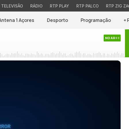
TELEVISÃO
RÁDIO
RTP PLAY
RTP PALCO
RTP ZIG ZA
Antena 1 Açores
Desporto
Programação
+ 
NO AR
RROR