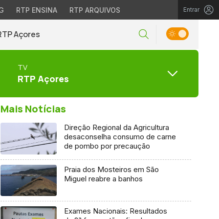
G
RTP ENSINA
RTP ARQUIVOS
Entrar
RTP Açores
TV
RTP Açores
Mais Notícias
Direção Regional da Agricultura
desaconselha consumo de carne
de pombo por precaução
Praia dos Mosteiros em São
Miguel reabre a banhos
Exames Nacionais: Resultados