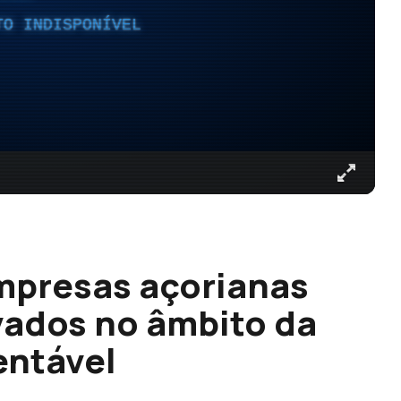
TO INDISPONÍVEL
mpresas açorianas
vados no âmbito da
entável