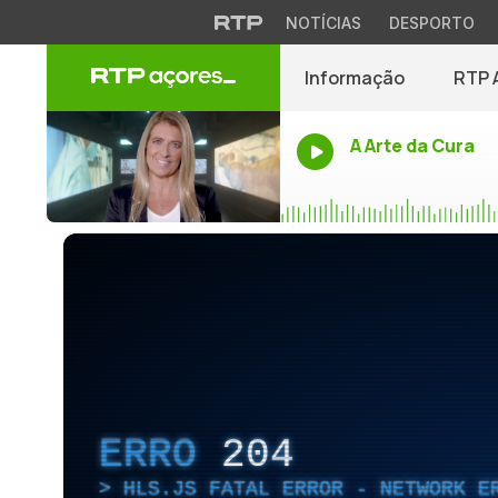
NOTÍCIAS
DESPORTO
Informação
RTP 
A Arte da Cura
ERRO
204
HLS.JS FATAL ERROR - NETWORK E