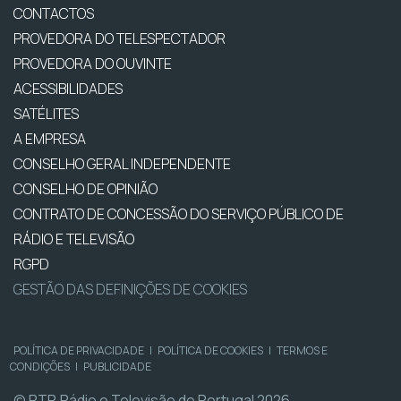
CONTACTOS
PROVEDORA DO TELESPECTADOR
PROVEDORA DO OUVINTE
ACESSIBILIDADES
SATÉLITES
A EMPRESA
CONSELHO GERAL INDEPENDENTE
CONSELHO DE OPINIÃO
CONTRATO DE CONCESSÃO DO SERVIÇO PÚBLICO DE
RÁDIO E TELEVISÃO
RGPD
GESTÃO DAS DEFINIÇÕES DE COOKIES
POLÍTICA DE PRIVACIDADE
|
POLÍTICA DE COOKIES
|
TERMOS E
CONDIÇÕES
|
PUBLICIDADE
© RTP, Rádio e Televisão de Portugal 2026