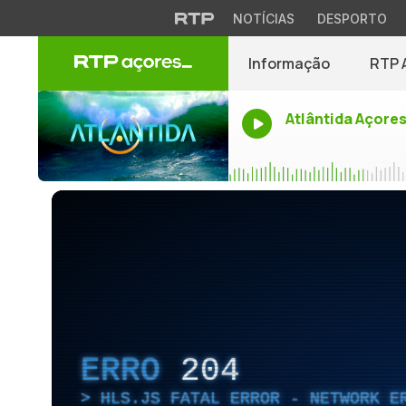
NOTÍCIAS
DESPORTO
Informação
RTP 
Atlântida Açore
ERRO
204
HLS.JS FATAL ERROR - NETWORK E