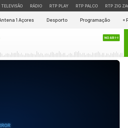
TELEVISÃO
RÁDIO
RTP PLAY
RTP PALCO
RTP ZIG ZA
Antena 1 Açores
Desporto
Programação
+ 
s
NO AR
RROR