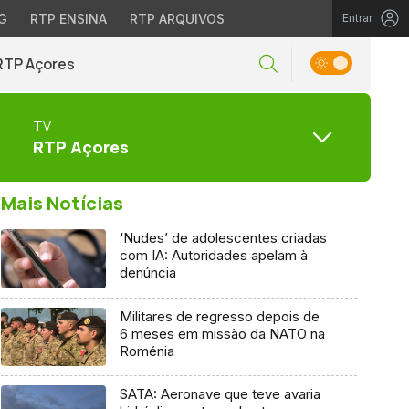
G
RTP ENSINA
RTP ARQUIVOS
Entrar
RTP Açores
TV
RTP Açores
Mais Notícias
‘Nudes’ de adolescentes criadas
com IA: Autoridades apelam à
denúncia
Militares de regresso depois de
6 meses em missão da NATO na
Roménia
SATA: Aeronave que teve avaria