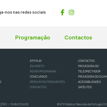
Facebook
Instagram
ga-nos nas redes sociais
Programação
Contactos
RTP PLAY
CONTACTOS
EM DIRETO
PROVEDORA DO
REVER PROGRAMAS
TELESPECTADOR
CONCURSOS
PROVEDORA DO OUVI
S
PERGUNTAS FREQUENTES
ACESSIBILIDADES
CONTACTOS
SATÉLITES
IÇÕES
PUBLICIDADE
© RTP, Rádio e Televisão de Portugal 2
|