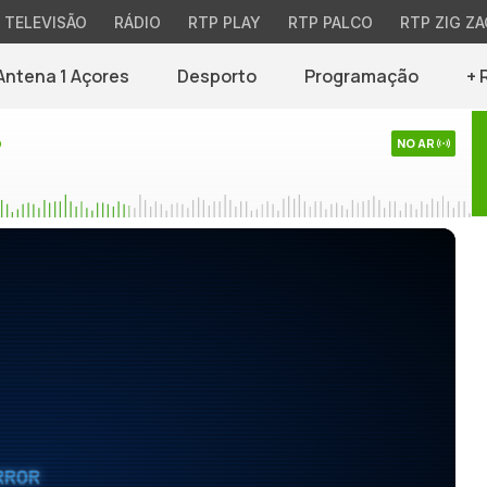
TELEVISÃO
RÁDIO
RTP PLAY
RTP PALCO
RTP ZIG ZA
Antena 1 Açores
Desporto
Programação
+ 
o
NO AR
RROR