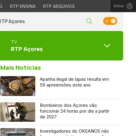
G
RTP ENSINA
RTP ARQUIVOS
Entrar
RTP Açores
TV
RTP Açores
Mais Notícias
Apanha ilegal de lapas resulta em
59 apreensões este ano
Bombeiros dos Açores vão
funcionar 24 horas por dia a partir
de 2027
Investigadores do OKEANOS não