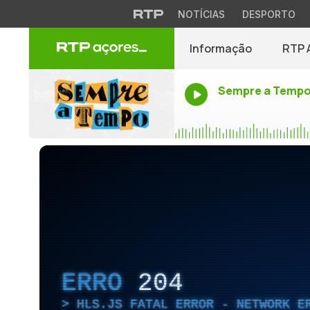
NOTÍCIAS
DESPORTO
Informação
RTP 
Sempre a Temp
ERRO
204
HLS.JS FATAL ERROR - NETWORK E