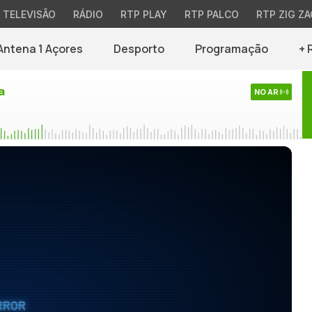
TELEVISÃO
RÁDIO
RTP PLAY
RTP PALCO
RTP ZIG ZA
Antena 1 Açores
Desporto
Programação
+ 
a
NO AR
RROR