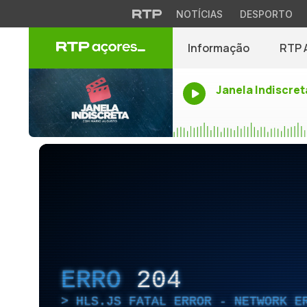
NOTÍCIAS
DESPORTO
Informação
RTP 
Janela Indiscret
ERRO
204
HLS.JS FATAL ERROR - NETWORK E