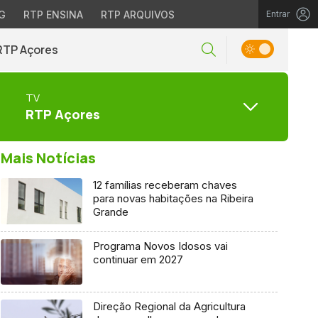
G
RTP ENSINA
RTP ARQUIVOS
Entrar
RTP Açores
TV
RTP Açores
Mais Notícias
12 famílias receberam chaves
para novas habitações na Ribeira
Grande
Programa Novos Idosos vai
continuar em 2027
Direção Regional da Agricultura