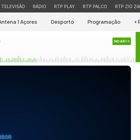
TELEVISÃO
RÁDIO
RTP PLAY
RTP PALCO
RTP ZIG ZA
Antena 1 Açores
Desporto
Programação
+ 
o
NO AR
RROR