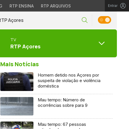
G
RTP ENSINA
RTP ARQUIVOS
Entrar
RTP Açores
TV
RTP Açores
Mais Notícias
Homem detido nos Açores por
suspeita de violação e violência
doméstica
Mau tempo: Número de
ocorrências sobre para 9
Mau tempo: 67 pessoas