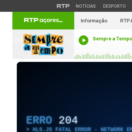
NOTÍCIAS
DESPORTO
Informação
RTP 
Sempre a Temp
ERRO
204
HLS.JS FATAL ERROR - NETWORK E