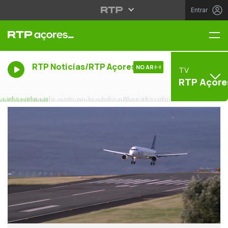
Entrar
Me
RTP Noticias/RTP Açores
NO AR
TV
RTP Açore