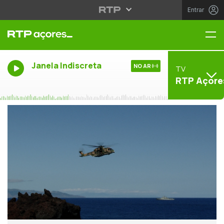
Entrar
Me
Janela Indiscreta
NO AR
TV
RTP Açore