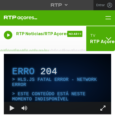
Entrar
Me
RTP Noticias/RTP Açores
NO AR
TV
RTP Açore
ERRO
204
HLS.JS FATAL ERROR - NETWORK
ERROR
ESTE CONTEÚDO ESTÁ NESTE
MOMENTO INDISPONÍVEL