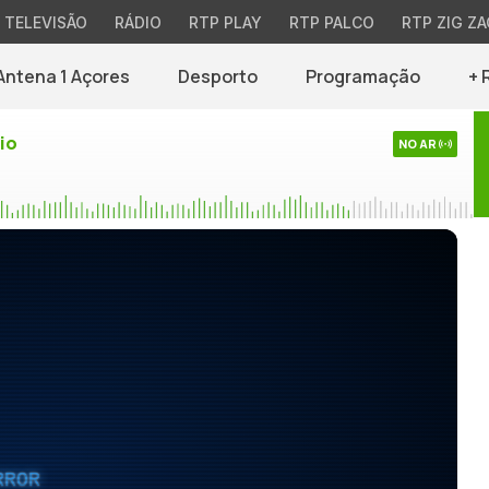
TELEVISÃO
RÁDIO
RTP PLAY
RTP PALCO
RTP ZIG ZA
Antena 1 Açores
Desporto
Programação
+ 
io
NO AR
RROR