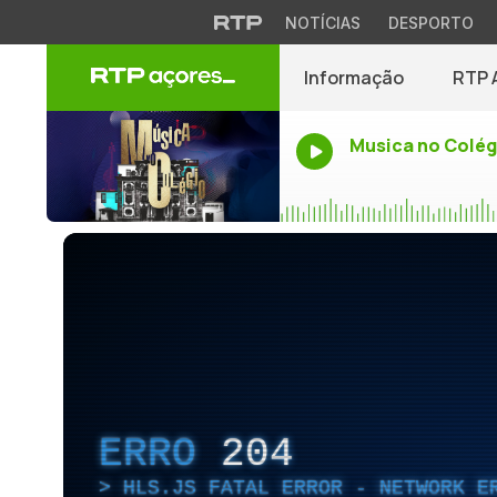
NOTÍCIAS
DESPORTO
Informação
RTP 
Musica no Colég
ERRO
204
HLS.JS FATAL ERROR - NETWORK E