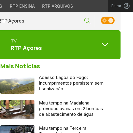
G
RTP ENSINA
RTP ARQUIVOS
Entrar
RTP Açores
TV
RTP Açores
Mais Notícias
Acesso Lagoa do Fogo:
Incumprimentos persistem sem
fiscalização
Mau tempo na Madalena
provocou avarias em 2 bombas
de abastecimento de água
Mau tempo na Terceira: