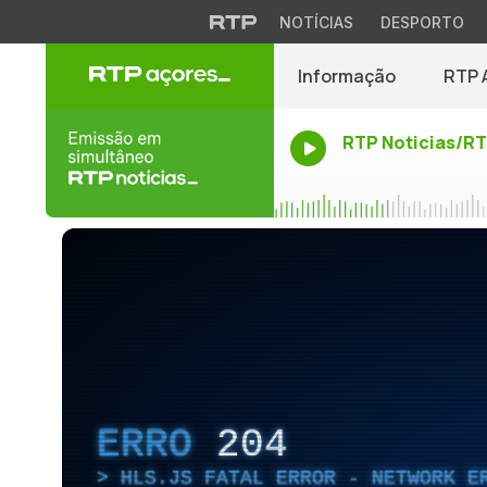
NOTÍCIAS
DESPORTO
Informação
RTP 
RTP Noticias/R
ERRO
204
HLS.JS FATAL ERROR - NETWORK E