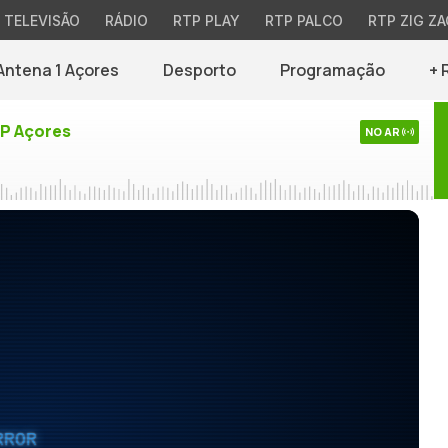
TELEVISÃO
RÁDIO
RTP PLAY
RTP PALCO
RTP ZIG ZA
Antena 1 Açores
Desporto
Programação
+ 
TP Açores
NO AR
RROR