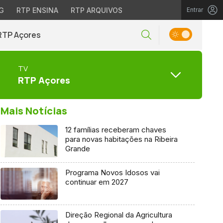
G
RTP ENSINA
RTP ARQUIVOS
Entrar
RTP Açores
TV
RTP Açores
Mais Notícias
12 famílias receberam chaves
para novas habitações na Ribeira
Grande
Programa Novos Idosos vai
continuar em 2027
Direção Regional da Agricultura