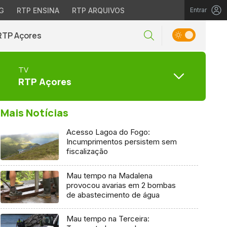
G
RTP ENSINA
RTP ARQUIVOS
Entrar
RTP Açores
TV
RTP Açores
Mais Notícias
Acesso Lagoa do Fogo:
Incumprimentos persistem sem
fiscalização
Mau tempo na Madalena
provocou avarias em 2 bombas
de abastecimento de água
Mau tempo na Terceira: