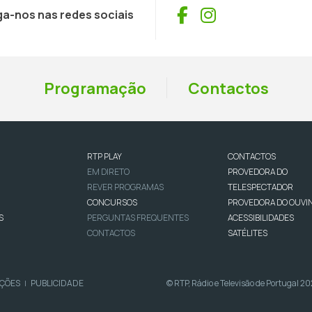
Facebook
Instagram
ga-nos nas redes sociais
Programação
Contactos
RTP PLAY
CONTACTOS
EM DIRETO
PROVEDORA DO
REVER PROGRAMAS
TELESPECTADOR
CONCURSOS
PROVEDORA DO OUVI
S
PERGUNTAS FREQUENTES
ACESSIBILIDADES
CONTACTOS
SATÉLITES
IÇÕES
PUBLICIDADE
© RTP, Rádio e Televisão de Portugal 2
|