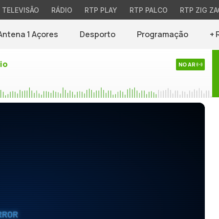
TELEVISÃO
RÁDIO
RTP PLAY
RTP PALCO
RTP ZIG ZA
Antena 1 Açores
Desporto
Programação
+ 
io
NO AR
RROR