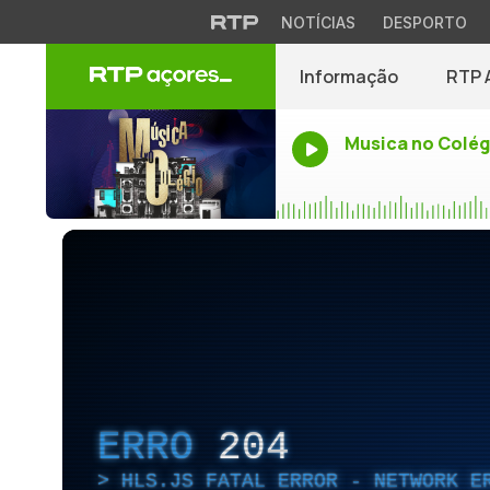
NOTÍCIAS
DESPORTO
Informação
RTP 
Musica no Colég
ERRO
204
HLS.JS FATAL ERROR - NETWORK E