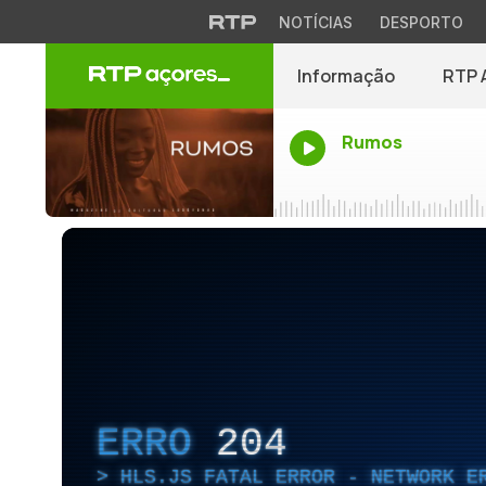
NOTÍCIAS
DESPORTO
Informação
RTP 
Rumos
ERRO
204
HLS.JS FATAL ERROR - NETWORK E