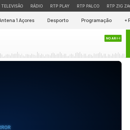
TELEVISÃO
RÁDIO
RTP PLAY
RTP PALCO
RTP ZIG ZA
Antena 1 Açores
Desporto
Programação
+ 
NO AR
RROR