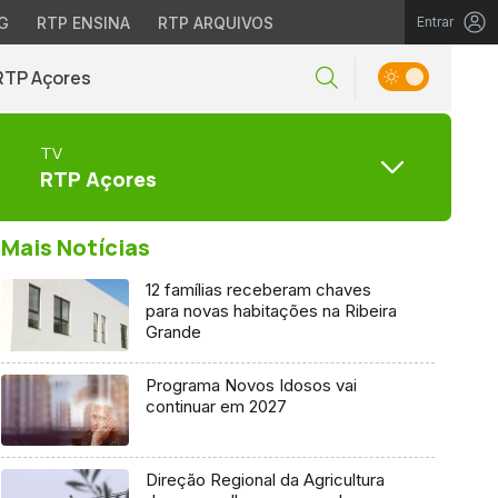
G
RTP ENSINA
RTP ARQUIVOS
Entrar
RTP Açores
TV
RTP Açores
Mais Notícias
12 famílias receberam chaves
para novas habitações na Ribeira
Grande
Programa Novos Idosos vai
continuar em 2027
Direção Regional da Agricultura