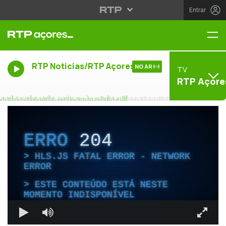
Entrar
Me
RTP Noticias/RTP Açores
NO AR
TV
RTP Açore
ERRO
204
HLS.JS FATAL ERROR - NETWORK
ERROR
ESTE CONTEÚDO ESTÁ NESTE
MOMENTO INDISPONÍVEL