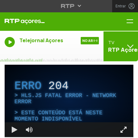
Entrar
Me
Telejornal Açores
NO AR
TV
RTP Açore
ERRO
204
HLS.JS FATAL ERROR - NETWORK
ERROR
ESTE CONTEÚDO ESTÁ NESTE
MOMENTO INDISPONÍVEL