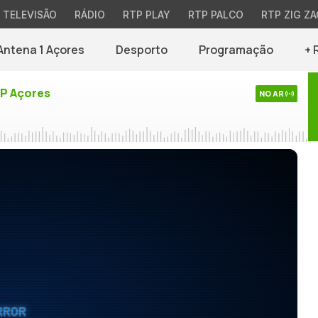
TELEVISÃO
RÁDIO
RTP PLAY
RTP PALCO
RTP ZIG ZA
Antena 1 Açores
Desporto
Programação
+ 
TP Açores
NO AR
RROR