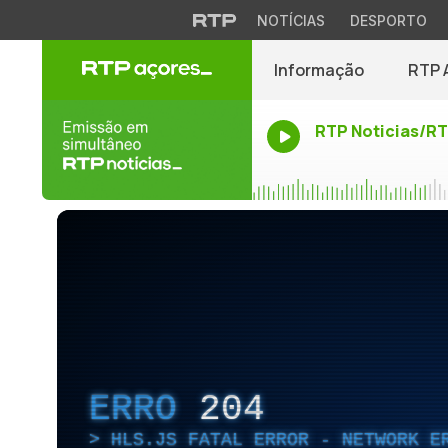
NOTÍCIAS
DESPORTO
Informação
RTP 
RTP Noticias/R
ERRO
204
HLS.JS FATAL ERROR - NETWORK E