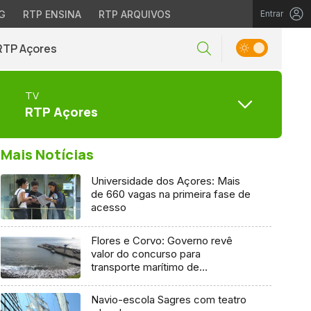
G
RTP ENSINA
RTP ARQUIVOS
Entrar
RTP Açores
TV
RTP Açores
Mais Notícias
Universidade dos Açores: Mais
de 660 vagas na primeira fase de
acesso
Flores e Corvo: Governo revê
valor do concurso para
transporte marítimo de
mercadoria
Navio-escola Sagres com teatro